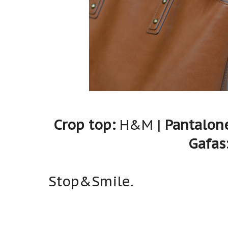
Crop top:
H&M |
Pantalon
Gafas
Stop&Smile.