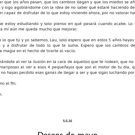
ar que los años pasan, que los cambios llegan y que los miedos se af
 y sigo agobiándome con la idea de no saber qué estaré haciendo de 
capaz de disfrutar de lo que estoy viviendo ahora, por no valorar ha
ue estoy estudiando y solo pienso en qué pasará cuando acabe. Lo s
y a mí aún me queda mucho que mejorar.
lo que tú y yo sabemos, Lau, solo espero que en estos 5 años hayas 
a y a disfrutar de todo lo que te suma. Espero que los cambios de
 magia en el hecho de tirarte al vacío.
ándote al ver la ilusión en la cara de aquellos que te rodean, que no
 mariposas al ver a esos 4 pequeñajos que son el motor de tu día, q
o hayas perdido esas ganas de llegar a ser y que sigas luchando por y
o el fin.
n.
5.5.16
Deseos de mayo