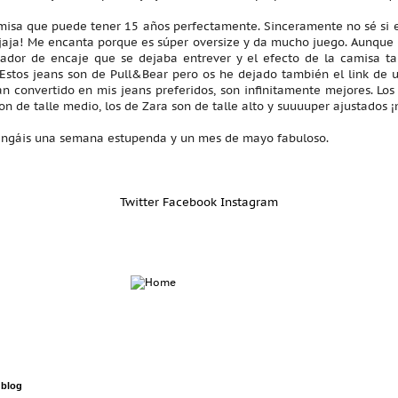
amisa que puede tener 15 años perfectamente. Sinceramente no sé si
jaja! Me encanta porque es súper oversize y da mucho juego. Aunque 
tador de encaje que se dejaba entrever y el efecto de la camisa t
 Estos jeans son de Pull&Bear pero os he dejado también el link d
 convertido en mis jeans preferidos, son infinitamente mejores. Los 
son de talle medio, los de Zara son de talle alto y suuuuper ajustados
tengáis una semana estupenda y un mes de mayo fabuloso.
Twitter
Facebook
Instagram
 blog