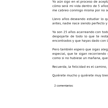
Yo aún sigo en el proceso de acept
cómo será mi vida dentro de 5 años
me cabreo conmigo misma por no ser 
Llevo años deseando estudiar lo q
antes, nadie nace siendo perfecto 
Ya son 25 años acarreando con todo 
despojarte de todo lo que te rest
encontrados y que hayas dado con la
Pero también espero que sigas alegr
especial, que te sigan recorriendo
como si no hubiese un mañana, que n
Recuerda, la felicidad es el camino, n
Quiérete mucho y quiérete muy bie
2 comentarios: