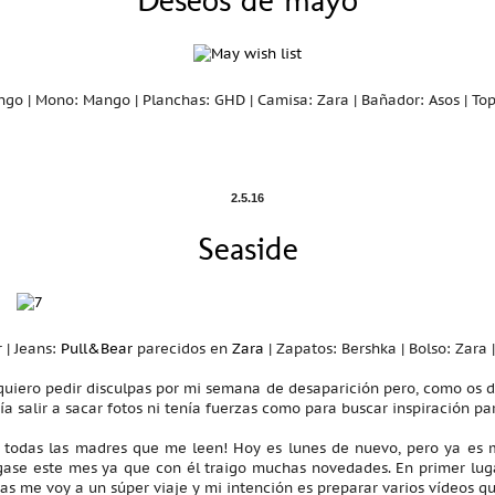
ngo | Mono: Mango | Planchas: GHD | Camisa: Zara | Bañador: Asos | To
2.5.16
Seaside
 | Jeans:
Pull&Bear
parecidos en
Zara
| Zapatos: Bershka | Bolso: Zara
quiero pedir disculpas por mi semana de desaparición pero, como os di
a salir a sacar fotos ni tenía fuerzas como para buscar inspiración pa
 a todas las madres que me leen! Hoy es lunes de nuevo, pero ya es
gase este mes ya que con él traigo muchas novedades. En primer lug
 me voy a un súper viaje y mi intención es preparar varios vídeos que