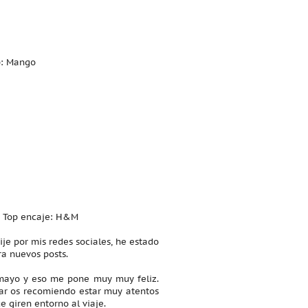
p: Mango
 | Top encaje: H&M
je por mis redes sociales, he estado
ra nuevos posts.
 mayo y eso me pone muy muy feliz.
ar os recomiendo estar muy atentos
 giren entorno al viaje.