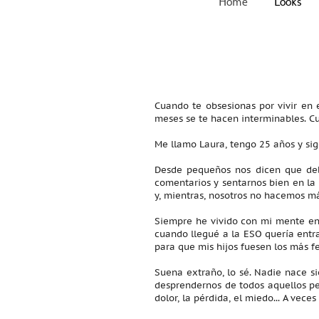
Home
Looks
Cuando te obsesionas por vivir en e
meses se te hacen interminables. C
Me llamo Laura, tengo 25 años y si
Desde pequeños nos dicen que deb
comentarios y sentarnos bien en la 
y, mientras, nosotros no hacemos má
Siempre he vivido con mi mente en 
cuando llegué a la ESO quería entr
para que mis hijos fuesen los más fe
Suena extraño, lo sé. Nadie nace si
desprendernos de todos aquellos peso
dolor, la pérdida, el miedo... A vec