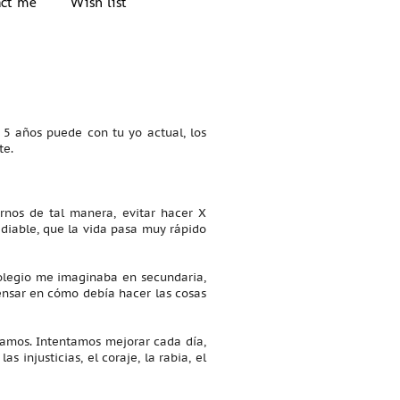
act me
Wish list
e 5 años puede con tu yo actual, los
te.
nos de tal manera, evitar hacer X
idiable, que la vida pasa muy rápido
colegio me imaginaba en secundaria,
ensar en cómo debía hacer las cosas
ntamos. Intentamos mejorar cada día,
 injusticias, el coraje, la rabia, el