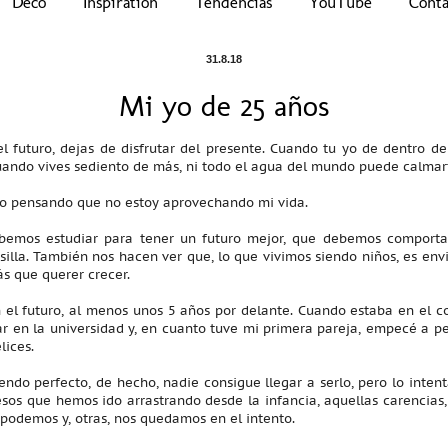
Deco
Inspiration
Tendencias
YouTube
Cont
31.8.18
Mi yo de 25 años
l futuro, dejas de disfrutar del presente. Cuando tu yo de dentro d
uando vives sediento de más, ni todo el agua del mundo puede calmar
go pensando que no estoy aprovechando mi vida.
emos estudiar para tener un futuro mejor, que debemos comportar
silla. También nos hacen ver que, lo que vivimos siendo niños, es env
s que querer crecer.
el futuro, al menos unos 5 años por delante. Cuando estaba en el 
ar en la universidad y, en cuanto tuve mi primera pareja, empecé a p
lices.
endo perfecto, de hecho, nadie consigue llegar a serlo, pero lo inte
s que hemos ido arrastrando desde la infancia, aquellas carencias, las
es podemos y, otras, nos quedamos en el intento.