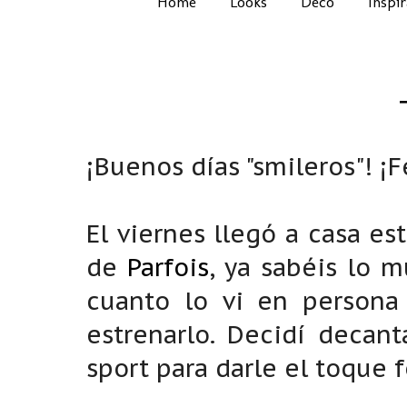
Home
Looks
Deco
Inspi
¡Buenos días "smileros"! ¡F
El viernes llegó a casa es
de
Parfois
, ya sabéis lo 
cuanto lo vi en person
estrenarlo. Decidí decan
sport para darle el toque