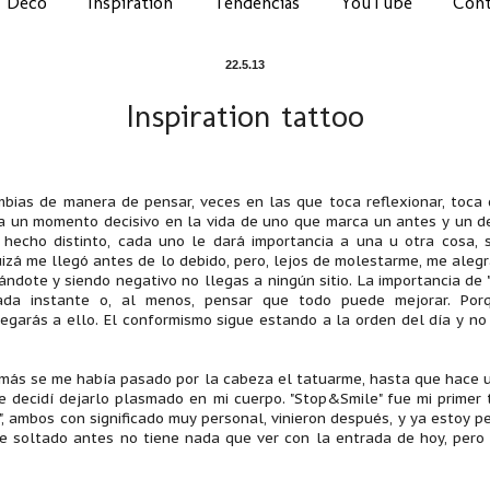
Deco
Inspiration
Tendencias
YouTube
Cont
22.5.13
Inspiration tattoo
bias de manera de pensar, veces en las que toca reflexionar, toca 
a un momento decisivo en la vida de uno que marca un antes y un d
 hecho distinto, cada uno le dará importancia a una u otra cosa, 
izá me llegó antes de lo debido, pero, lejos de molestarme, me aleg
ndote y siendo negativo no llegas a ningún sitio. La importancia de "
ada instante o, al menos, pensar que todo puede mejorar. Por
legarás a ello. El conformismo sigue estando a la orden del día y n
más se me había pasado por la cabeza el tatuarme, hasta que hace un 
e decidí dejarlo plasmado en mi cuerpo. "Stop&Smile" fue mi primer 
II", ambos con significado muy personal, vinieron después, y ya estoy
e soltado antes no tiene nada que ver con la entrada de hoy, pero m