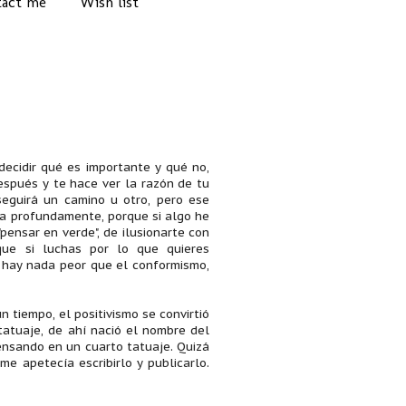
act me
Wish list
decidir qué es importante y qué no,
espués y te hace ver la razón de tu
seguirá un camino u otro, pero ese
ra profundamente, porque si algo he
pensar en verde", de ilusionarte con
que si luchas por lo que quieres
o hay nada peor que el conformismo,
tiempo, el positivismo se convirtió
tatuaje, de ahí nació el nombre del
 pensando en un cuarto tatuaje. Quizá
e apetecía escribirlo y publicarlo.