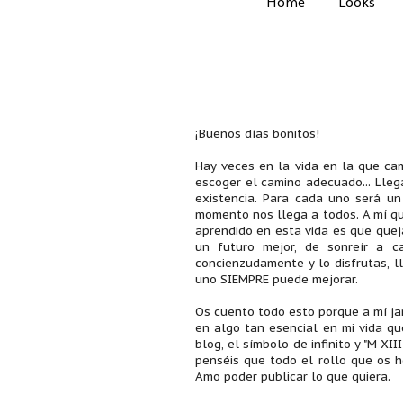
Home
Looks
¡Buenos días bonitos!
Hay veces en la vida en la que cam
escoger el camino adecuado... Lleg
existencia. Para cada uno será un
momento nos llega a todos. A mí qu
aprendido en esta vida es que quejá
un futuro mejor, de sonreír a c
concienzudamente y lo disfrutas, l
uno SIEMPRE puede mejorar.
Os cuento todo esto porque a mí ja
en algo tan esencial en mi vida qu
blog, el símbolo de infinito y "M XI
penséis que todo el rollo que os h
Amo poder publicar lo que quiera.