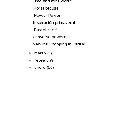
Lime and mint world
Floral blouse
¡Flower Power!
Inspiración primaveral
¡Pastel rock!
Converse power!!
New in!! Shopping in Tarifa!!
marzo
(8)
►
febrero
(9)
►
enero
(10)
►