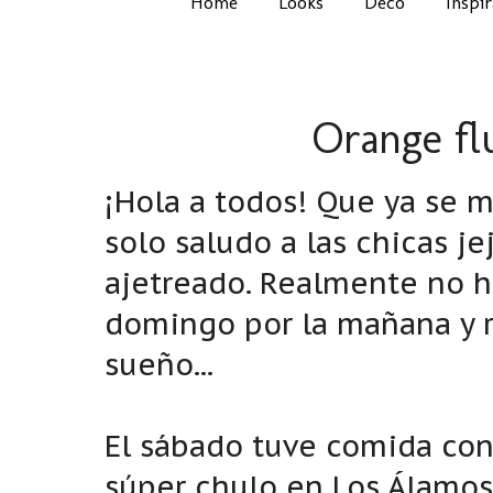
Home
Looks
Deco
Inspi
Orange flu
¡Hola a todos! Que ya se 
solo saludo a las chicas j
ajetreado. Realmente no he
domingo por la mañana y 
sueño...
El sábado tuve comida con
súper chulo en Los Álamos