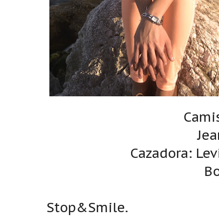
Camis
Jea
Cazadora: Lev
Bo
Stop&Smile.