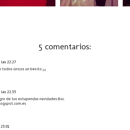
5 comentarios:
 las 22:27
todos únicos un besito ¡¡¡
 las 22:33
gro de tus estupendas navidades.Bss.
logspot.com.es
 23:01