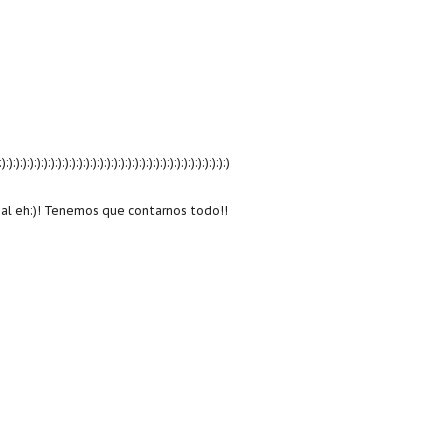
:):):):):):):):):):):):):):):):):):):):):):):):):):):):):):):):):)
mal eh:)! Tenemos que contarnos todo!!