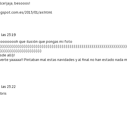
lce!jaja, besooos!
ogspot.com.es/2013/01/air.html
 las 23:19
oooooh que ilusión que pongas mi foto
:):):):):):):):):):):):):):):):):):):):):):):):):):):):):):):):):):):):):):):):):):):):):):):):):):):):):):):):):):):):):):):):)
:):):):):):):):):):):):):):):):):):):):):)
de allí)!
erte yaaaaa!! Pintaban mal estas navidades y al final no han estado nada 
 las 23:22
bris