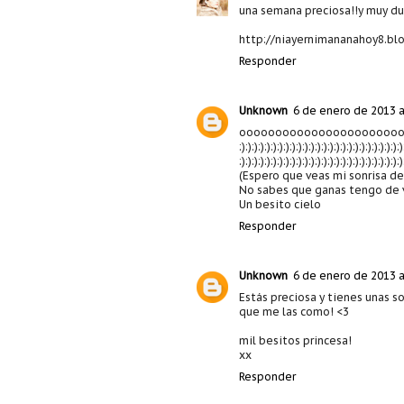
una semana preciosa!!y muy du
http://niayernimananahoy8.bl
Responder
Unknown
6 de enero de 2013 a
ooooooooooooooooooooooooo
:):):):):):):):):):):):):):):):):):):):):):):):):):)
:):):):):):):):):):):):):):):):):):):):):):):):):):)
(Espero que veas mi sonrisa des
No sabes que ganas tengo de v
Un besito cielo
Responder
Unknown
6 de enero de 2013 a
Estás preciosa y tienes unas so
que me las como! <3
mil besitos princesa!
xx
Responder