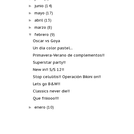
junio
(14)
►
mayo
(17)
►
abril
(13)
►
marzo
(8)
►
febrero
(9)
▼
Oscar vs Goya
Un día color pastel...
Primavera-Verano de complementos!!
Superstar party!!
New in!! S/S 12!!
Stop celulitis!! Operación Bikini on!!
Lets go B&W!!
Classics never die!!
Que friiiooo!!!
enero
(10)
►